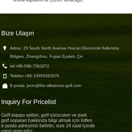
Bize Ulaşın
Adres: 29 South North Avenue Hua’an Ekonomik Kalkınma
Bölgesi, Zhangzhou, Fujian Eyaleti, Çin
tel:
+86-596-7361872
Telefon:
+86-19959282676
E-posta:
jecin@the-albatross-golf.com
Inquiry For Pricelist
Golf sopası setleri, golf sürücüleri ve park
golf sopaları hakkında bilgi almak için lütfen
e-posta adresinizi belirtin, size 24 saat içinde
yanıt vereceğiz.