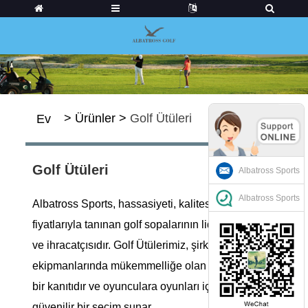
>
Ürünler
>
Golf Ütüleri
Ev
Golf Ütüleri
Albatross Sports
Albatross Sports
Albatross Sports, hassasiyeti, kalitesi ve toptan
fiyatlarıyla tanınan golf sopalarının lider üreticisi
ve ihracatçısıdır. Golf Ütülerimiz, şirketin golf
ekipmanlarında mükemmelliğe olan bağlılığının
bir kanıtıdır ve oyunculara oyunları için üstün ve
güvenilir bir seçim sunar.