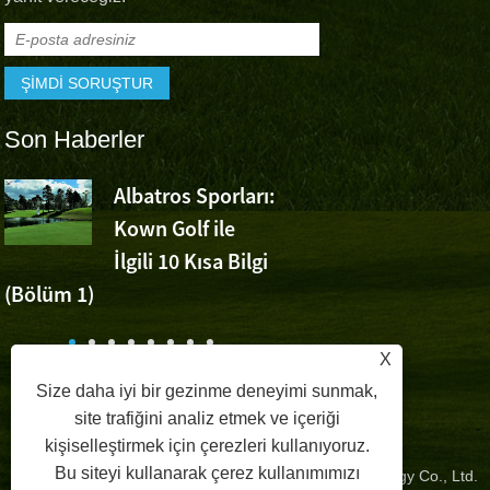
Son Haberler
Albatros Sporları:
Albatros Sp
Kown Golf ile
Wu Ashun'
İlgili 10 Kısa Bilgi
Volvo Çin Açık'taki Zafe
(Bölüm 1)
Tezahürat Ediyor
r
X
Size daha iyi bir gezinme deneyimi sunmak,
site trafiğini analiz etmek ve içeriği
kişiselleştirmek için çerezleri kullanıyoruz.
Bu siteyi kullanarak çerez kullanımımızı
Telif Hakkı © 2024 Zhangzhou Albatros Sports Technology Co., Ltd.