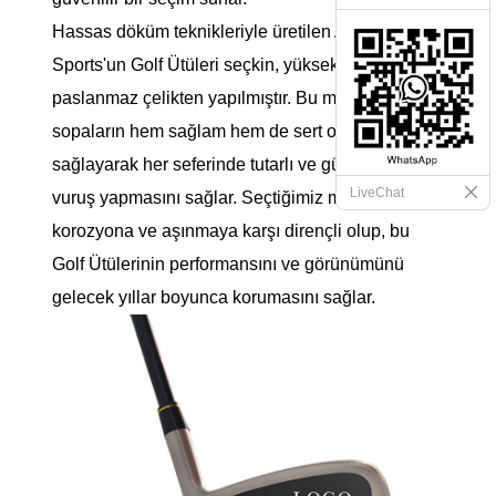
Hassas döküm teknikleriyle üretilen Albatross
Sports'un Golf Ütüleri seçkin, yüksek kaliteli
paslanmaz çelikten yapılmıştır. Bu malzeme,
sopaların hem sağlam hem de sert olmasını
sağlayarak her seferinde tutarlı ve güçlü bir
LiveChat
vuruş yapmasını sağlar. Seçtiğimiz malzeme
korozyona ve aşınmaya karşı dirençli olup, bu
Golf Ütülerinin performansını ve görünümünü
gelecek yıllar boyunca korumasını sağlar.