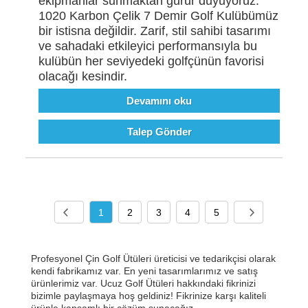
ekipmanlar sunmaktan gurur duyuyoruz.
1020 Karbon Çelik 7 Demir Golf Kulübümüz
bir istisna değildir. Zarif, stil sahibi tasarımı
ve sahadaki etkileyici performansıyla bu
kulübün her seviyedeki golfçünün favorisi
olacağı kesindir.
Devamını oku
Talep Gönder
1
2
3
4
5
Profesyonel Çin Golf Ütüleri üreticisi ve tedarikçisi olarak
kendi fabrikamız var. En yeni tasarımlarımız ve satış
ürünlerimiz var. Ucuz Golf Ütüleri hakkındaki fikrinizi
bizimle paylaşmaya hoş geldiniz! Fikrinize karşı kaliteli
ürünle kapsamlı bir çözüm sunacağız.