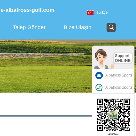
e-albatross-golf.com
Türkçe
Talep Gönder
Bize Ulaşın
Albatross Sports
Albatross Sports