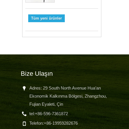
Tüm yeni ürünler
Bize Ulaşın
Adres: 29 South North Avenue Hua’an
Ekonomik Kalkınma Bölgesi, Zhangzhou,
Fujian Eyaleti, Çin
değ
tel:
+86-596-7361872
müş
sun
Telefon:
+86-19959282676