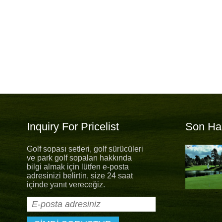
Inquiry For Pricelist
Son Ha
Golf sopası setleri, golf sürücüleri
Yeni üniforma yeni umut
ve park golf sopaları hakkında
Yeni Umut ile yeni yaz üniforması
bilgi almak için lütfen e-posta
piyasaya sürüldü. "Yaratıcı, dürüst,
adresinizi belirtin, size 24 saat
fedakar, paylaşım" şirketinin temel
içinde yanıt vereceğiz.
erlerine uymak için Albatross Sports personeli,
terilerimiz için her zaman olağanüstü bir hizmet
acaktır.