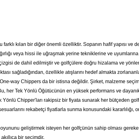
arklı kılan bir diğer önemli özelliktir. Sopanın hafif yapısı ve d
ğırlığı veya hissi ile uğraşmak yerine tekniklerine ve uyumların
çizgisi de dahil edilmiştir ve golfçülere doğru hizalama ve yönle
ktası sağladığından, özellikle atışlarını hedef almakta zorlananlar
ve One-way Chippers da bir istisna değildir. Şirket, malzeme se
 Bu, her Tek Yönlü Öğütücünün en yüksek performans ve dayanıklıl
 Yönlü Chipper'ları rakipsiz bir fiyata sunarak her bütçeden gol
ksesuarlarını rekabetçi fiyatlarla sunma konusundaki kararlılığı, 
oyununu geliştirmek isteyen her golfçünün sahip olması gereken 
kıllıca bir seçimdir.