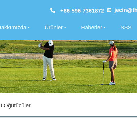
jecin@th
+86-596-7361872
Hakkımızda
Ürünler
Haberler
SSS
ü Öğütücüler