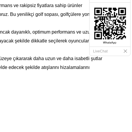
ormans ve rakipsiz fiyatlara sahip ürünler
uz. Bu yenilikçi golf sopası, golfçülere yontma
f ancak dayanıklı, optimum performans ve uzun
yacak şekilde dikkatle seçilerek oyuncuların
LiveChat
düzeye çıkararak daha uzun ve daha isabetli şutlar
 elde edecek şekilde atışlarını hizalamalarını