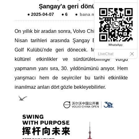
Şangay'a geri dönüyor
●
2025-04-07
●
6
●
bana mesaj bırak
On yıllık bir aradan sonra, Volvo China Open 17-20
Nisan tarihleri ​​arasında Şangay Engelya Anting
Golf Kulübü'nde geri dönecek. Mükemmel golf,
LiveChat
kültürel etkinlikler ve sürdürülebilirliğe vurgu
yapmanın yanı sıra, 30. yıldönümünü anıyor. Hem
yarışmacı hem de seyirciler bu tarihi etkinlikte
inanılmaz anları dört gözle bekleyebilirler.