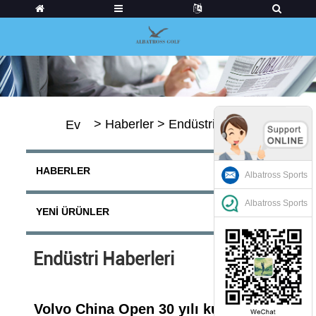
>
Haberler
>
Endüstri Haberleri
Ev
HABERLER
Albatross Sports
Albatross Sports
YENI ÜRÜNLER
Endüstri Haberleri
Volvo China Open 30 yılı kutlamak için