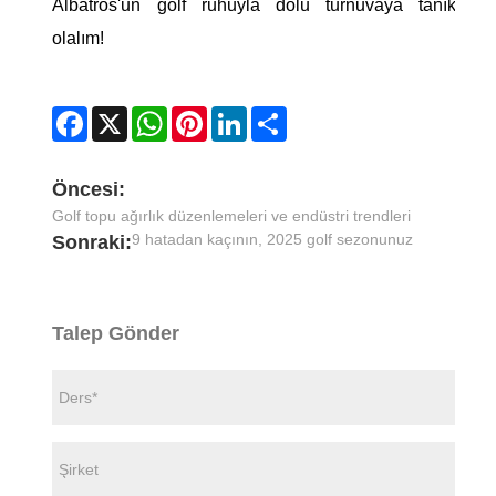
Albatros'un golf ruhuyla dolu turnuvaya tanık
olalım!
Facebook
X
WhatsApp
Pinterest
LinkedIn
Share
Öncesi:
Golf topu ağırlık düzenlemeleri ve endüstri trendleri
9 hatadan kaçının, 2025 golf sezonunuz
Sonraki:
Talep Gönder