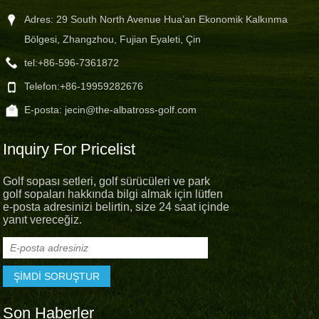
Adres: 29 South North Avenue Hua’an Ekonomik Kalkınma
Bölgesi, Zhangzhou, Fujian Eyaleti, Çin
tel:
+86-596-7361872
Telefon:
+86-19959282676
E-posta:
jecin@the-albatross-golf.com
Inquiry For Pricelist
Golf sopası setleri, golf sürücüleri ve park
golf sopaları hakkında bilgi almak için lütfen
e-posta adresinizi belirtin, size 24 saat içinde
yanıt vereceğiz.
Son Haberler