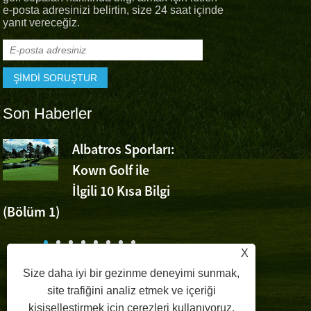
e-posta adresinizi belirtin, size 24 saat içinde
yanıt vereceğiz.
Son Haberler
Albatros Sporları:
Albatros Sp
Kown Golf ile
Wu Ashun'
İlgili 10 Kısa Bilgi
Volvo Çin Açık'taki Zafe
(Bölüm 1)
Tezahürat Ediyor
r
X
Size daha iyi bir gezinme deneyimi sunmak,
site trafiğini analiz etmek ve içeriği
kişiselleştirmek için çerezleri kullanıyoruz.