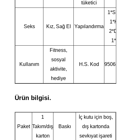
tüketici
1*Sürücü,
1*Hibrit,
Seks
Kız, Sağ El
Yapılandırma
2*Demir,
1*Atıcı
Fitness,
sosyal
Kullanım
H.S. Kod
9506310000
aktivite,
hediye
Ürün bilgisi.
1
İç kutu için boş,
Paket
Takım/dış
Baskı
dış kartonda
karton
sevkıyat işareti