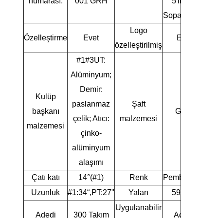
numarası.
001 GRH
5'li Golf
Sopa Takımı
Logo
Özelleştirme
Evet
Evet
özelleştirilmiş
#1#3UT:
Alüminyum;
Demir:
Kulüp
paslanmaz
Şaft
başkanı
Grafit
çelik; Atıcı:
malzemesi
malzemesi
çinko-
alüminyum
alaşımı
Çatı katı
14°(#1)
Renk
Pembe mavi
Uzunluk
#1:34“,PT:27"
Yalan
59°(#1)
Uygulanabilir
Adedi
300 Takım
Acemi