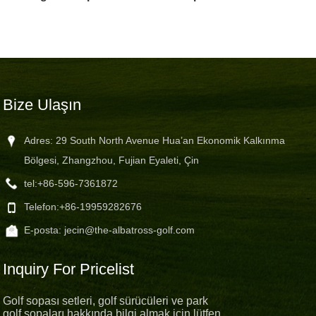
Bize Ulaşın
Adres: 29 South North Avenue Hua’an Ekonomik Kalkınma
Bölgesi, Zhangzhou, Fujian Eyaleti, Çin
tel:
+86-596-7361872
Telefon:
+86-19959282676
E-posta:
jecin@the-albatross-golf.com
Inquiry For Pricelist
Golf sopası setleri, golf sürücüleri ve park
golf sopaları hakkında bilgi almak için lütfen