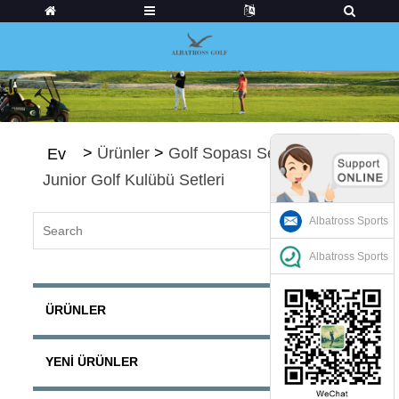
>
Ürünler
>
Golf Sopası Setleri
>
Ev
Junior Golf Kulübü Setleri
Albatross Sports
Albatross Sports
ÜRÜNLER
YENI ÜRÜNLER